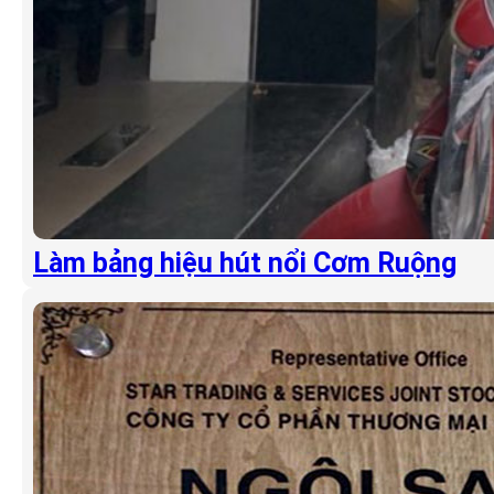
Làm bảng hiệu hút nổi Cơm Ruộng