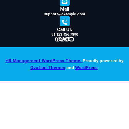
Mail
support@example.com
Call Us
91 123 456 7890
Facebook
Instagram
X
YouTube
HR Management WordPress Theme.
Proudly powered by
Ovation Themes
and
WordPress
.