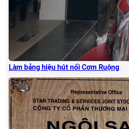
Làm bảng hiệu hút nổi Cơm Ruộng