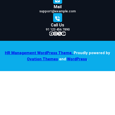
Mail
support@example.com
Call Us
91 123 456 7890
Facebook
Instagram
X
YouTube
HR Management WordPress Theme.
Proudly powered by
Ovation Themes
and
WordPress
.