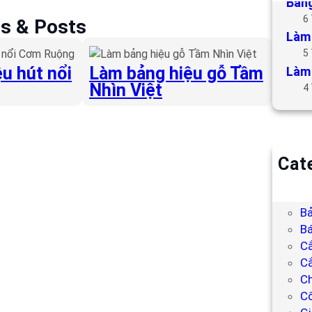
Bảng
6
es & Posts
Làm 
5
u hút nổi
Làm bảng hiệu gỗ Tầm
Làm 
Nhìn Việt
4
Cat
B
Bả
Bả
Bá
C
Cắ
Ch
C