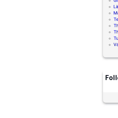
Gi
L
Mẫ
T
T
Th
Tư
V
Fol