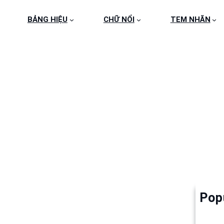
BẢNG HIỆU
CHỮ NỔI
TEM NHÃN
QUAYKE4
Pop
Làm 
6