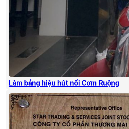
Làm bảng hiệu hút nổi Cơm Ruộng