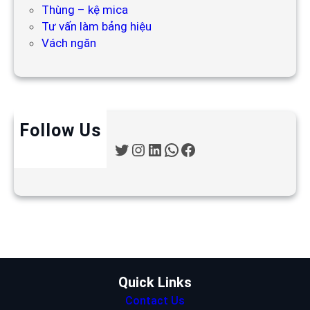
Thùng – kệ mica
Tư vấn làm bảng hiệu
Vách ngăn
Follow Us
T
I
L
W
F
w
n
i
h
a
i
s
n
a
c
t
t
k
t
e
t
a
e
s
b
e
g
d
A
o
r
r
I
p
o
a
n
p
k
m
Quick Links
Contact Us