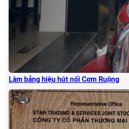
Làm bảng hiệu hút nổi Cơm Ruộng