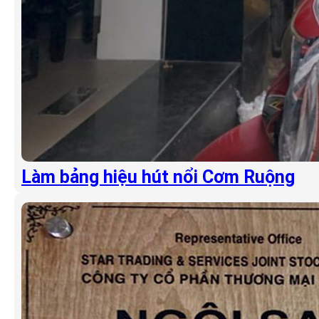
Làm bảng hiệu hút nổi Cơm Ruộng