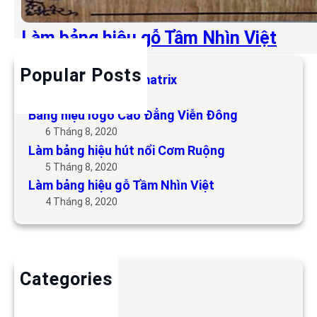
Làm bảng hiệu gỗ Tầm Nhìn Việt
Popular Posts
Làm bảng hiệu LED matrix
6 Tháng 5, 2019
Bảng hiệu logo Cao Đẳng Viễn Đông
6 Tháng 8, 2020
Làm bảng hiệu hút nổi Cơm Ruộng
5 Tháng 8, 2020
Làm bảng hiệu gỗ Tầm Nhìn Việt
4 Tháng 8, 2020
Categories
Backdrop
Bảng hiệu