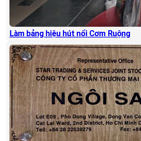
Làm bảng hiệu hút nổi Cơm Ruộng