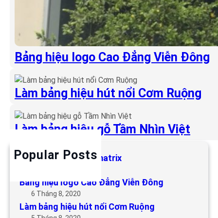
Bảng hiệu logo Cao Đẳng Viễn Đông
Làm bảng hiệu hút nổi Cơm Ruộng
Làm bảng hiệu gỗ Tầm Nhìn Việt
Popular Posts
Làm bảng hiệu LED matrix
6 Tháng 5, 2019
Bảng hiệu logo Cao Đẳng Viễn Đông
6 Tháng 8, 2020
Làm bảng hiệu hút nổi Cơm Ruộng
5 Tháng 8, 2020