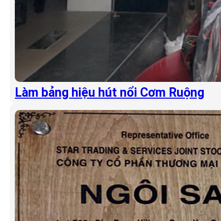
Làm bảng hiệu hút nổi Cơm Ruộng