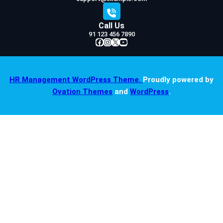
Call Us
91 123 456 7890
Facebook
Instagram
X
YouTube
HR Management WordPress Theme.
Proudly powered by
Ovation Themes
and
WordPress
.