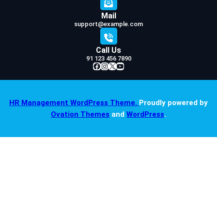
Mail
support@example.com
Call Us
91 123 456 7890
Facebook
Instagram
X
YouTube
HR Management WordPress Theme.
Proudly powered by
Ovation Themes
and
WordPress
.