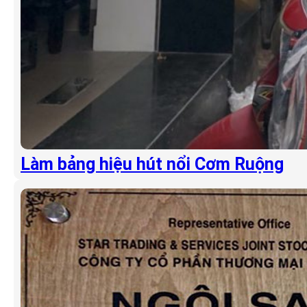
Làm bảng hiệu hút nổi Cơm Ruộng