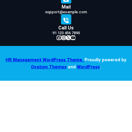
Mail
support@example.com
Call Us
91 123 456 7890
Facebook
Instagram
X
YouTube
HR Management WordPress Theme.
Proudly powered by
Ovation Themes
and
WordPress
.