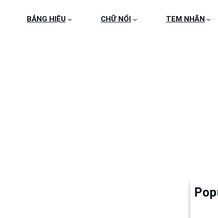
BẢNG HIỆU
CHỮ NỔI
TEM NHÃN
IA-TIEP-LAN-ANH
Pop
Làm 
6