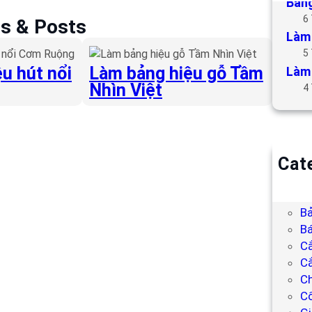
Bảng
6
es & Posts
Làm 
5
u hút nổi
Làm bảng hiệu gỗ Tầm
Làm 
Nhìn Việt
4
Cat
B
Bả
Bả
Bá
C
Cắ
Ch
C