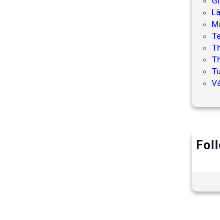
Gi
L
Mẫ
T
T
Th
Tư
V
Fol