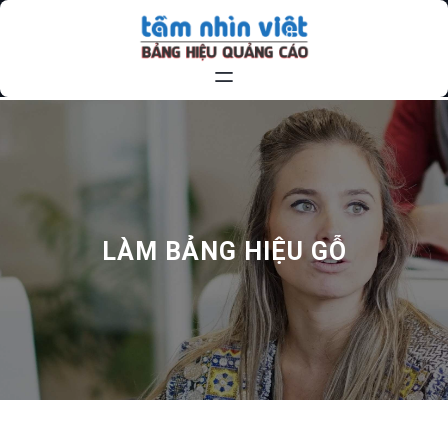
Chuyển
đến
phần
nội
dung
LÀM BẢNG HIỆU GỖ