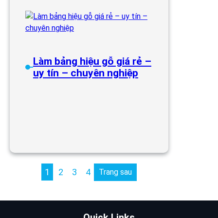
Làm bảng hiệu gỗ giá rẻ
tại TPHCM
Làm bảng hiệu gỗ giá rẻ –
uy tín – chuyên nghiệp
1
2
3
4
Trang sau
Quick Links