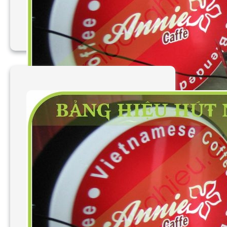
nổi tròn
Làm bảng hiệu vẫy hút
nổi oval