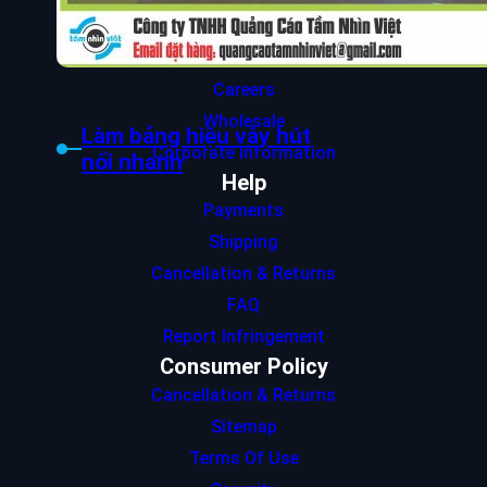
Contact Us
About Us
Careers
Wholesale
Làm bảng hiệu vẫy hút
Corporate Information
nổi nhanh
Help
Payments
Shipping
Cancellation & Returns
FAQ
Report Infringement
Consumer Policy
Cancellation & Returns
Sitemap
Terms Of Use