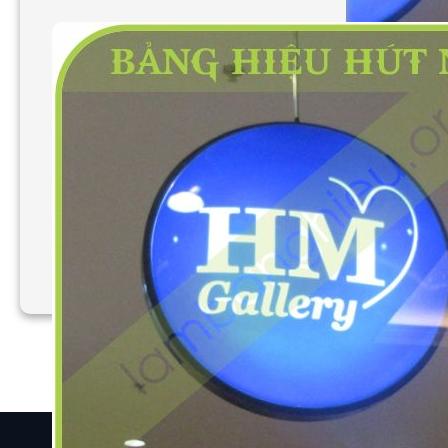
Làm bảng hiệu vẫy hút
nổi theo yêu cầu
1
2
Trang sau
Quick Links