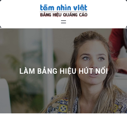
Chuyển
đến
phần
nội
dung
LÀM BẢNG HIỆU HÚT NỔI