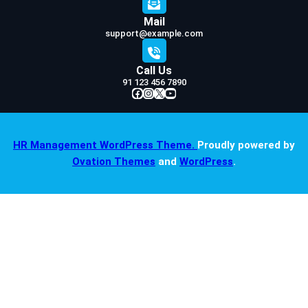
Mail
support@example.com
Call Us
91 123 456 7890
Facebook
Instagram
X
YouTube
HR Management WordPress Theme.
Proudly powered by
Ovation Themes
and
WordPress
.