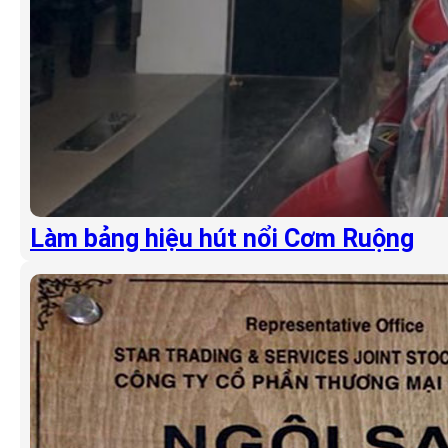
Làm bảng hiệu hút nổi Cơm Ruộng