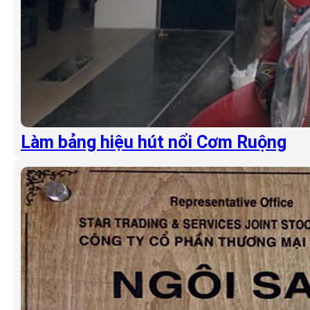
Làm bảng hiệu hút nổi Cơm Ruộng