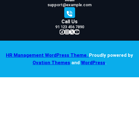
support@example.com
Call Us
91 123 456 7890
Facebook
Instagram
X
YouTube
HR Management WordPress Theme.
Proudly powered by
Ovation Themes
and
WordPress
.