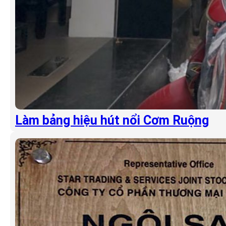
Làm bảng hiệu hút nổi Cơm Ruộng