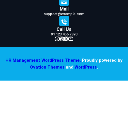
Mail
support@example.com
Call Us
91 123 456 7890
Facebook
Instagram
X
YouTube
HR Management WordPress Theme.
Proudly powered by
Ovation Themes
and
WordPress
.