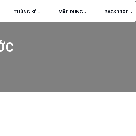
THÙNG KỆ
MẶT DỰNG
BACKDROP
ỚC