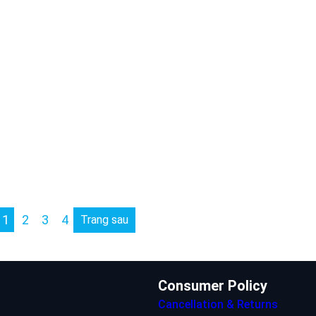
1
2
3
4
Trang sau
Consumer Policy
Cancellation & Returns