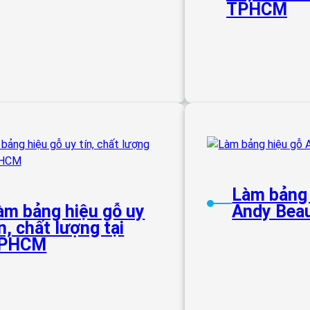
TPHCM
Làm bảng 
àm bảng hiệu gỗ uy
Andy Bea
ín, chất lượng tại
PHCM