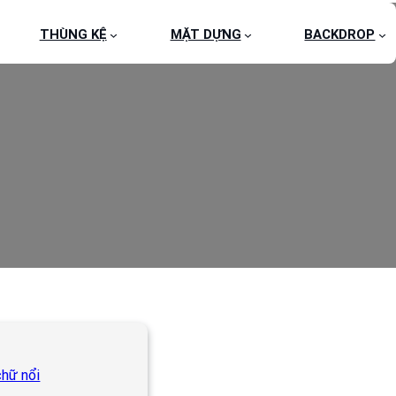
THÙNG KỆ
MẶT DỰNG
BACKDROP