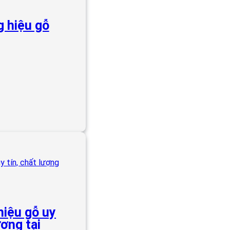
 hiệu gỗ
hiệu gỗ uy
ượng tại