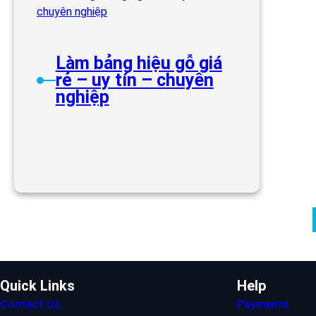
Làm bảng hiệu gỗ giá
rẻ – uy tín – chuyên
nghiệp
Quick Links
Help
Contact Us
Payments