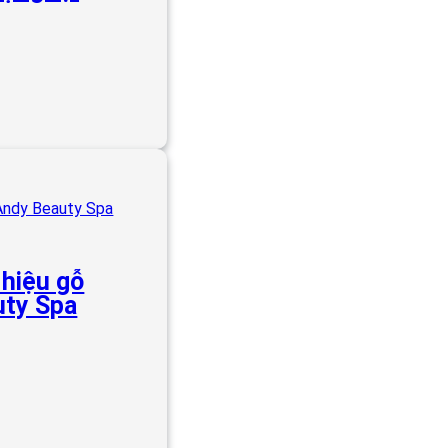
hiệu gỗ
uty Spa