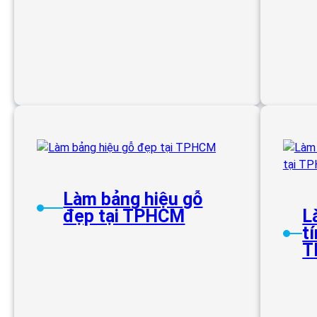
Làm bảng hiệu gỗ
đẹp tại TPHCM
L
t
T