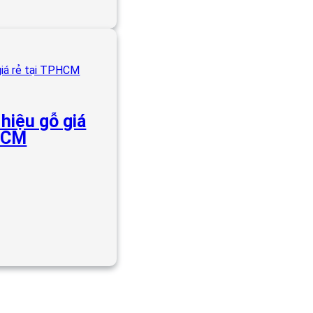
hiệu gỗ giá
PHCM