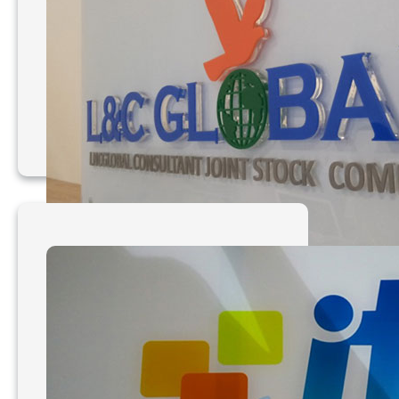
Làm bảng hiệu mica ghép
công ty L&C Global