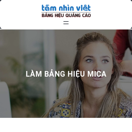
Chuyển
đến
phần
nội
dung
LÀM BẢNG HIỆU MICA