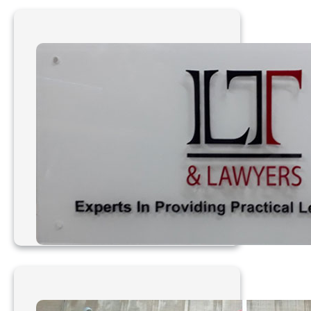
Làm bảng hiệu mica đa
dạng TPHCM