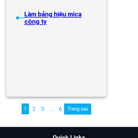
Làm bảng hiệu mica
công ty
1
2
3
…
6
Trang sau
Quick Links