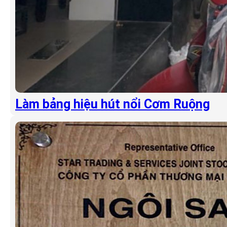
Làm bảng hiệu hút nổi Cơm Ruộng