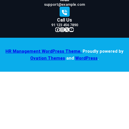
support@example.com
Call Us
91 123 456 7890
Facebook
Instagram
X
YouTube
HR Management WordPress Theme.
Proudly powered by
Ovation Themes
and
WordPress
.