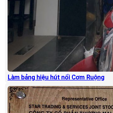
Làm bảng hiệu hút nổi Cơm Ruộng