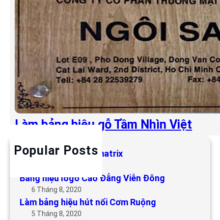
Làm bảng hiệu gỗ Tầm Nhìn Việt
Popular Posts
Làm bảng hiệu LED matrix
6 Tháng 5, 2019
Bảng hiệu logo Cao Đẳng Viễn Đông
6 Tháng 8, 2020
Làm bảng hiệu hút nổi Cơm Ruộng
5 Tháng 8, 2020