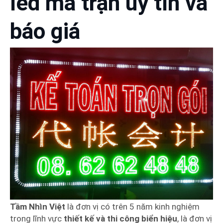
led ma trận uy tín và
báo giá
Tầm Nhìn Việt
là đơn vị có trên 5 năm kinh nghiệm
trong lĩnh vực
thiết kế và thi công biển hiệu
, là đơn vị