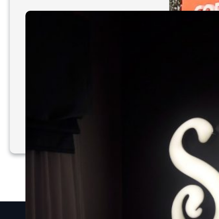
Làm bảng hiệu chất liệu
mica
Làm bảng hiệu Alu
1
2
3
…
66
Trang sau
Quick Links