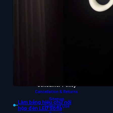
Contact Us
About Us
Careers
Wholesale
Corporate Information
Help
Payments
Shipping
Cancellation & Returns
FAQ
Report Infringement
Consumer Policy
Cancellation & Returns
Sitemap
Làm bảng hiệu chữ nổi
Terms Of Use
hộp đèn LED Sofia