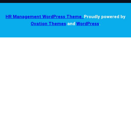
HR Management WordPress Theme.
Proudly powered by
Ovation Themes
and
WordPress
.