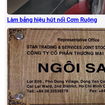
Làm bảng hiệu hút nổi Cơm Ruộng