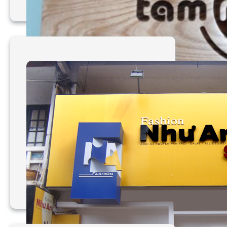
Mẫu chữ nổi inox ghép
mica
Mẫu bảng hiệu gỗ của
công ty Tầm Nhìn Việt