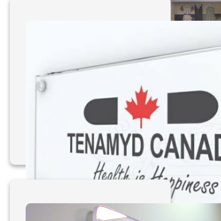
THI CÔNG MẶT DỰNG
ALU TẠI THỦ ĐỨC