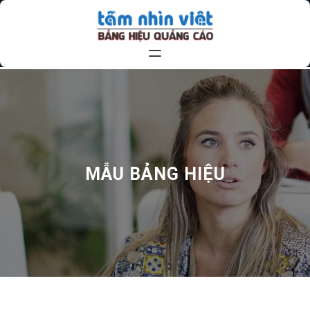
Chuyển
đến
phần
nội
dung
MẪU BẢNG HIỆU