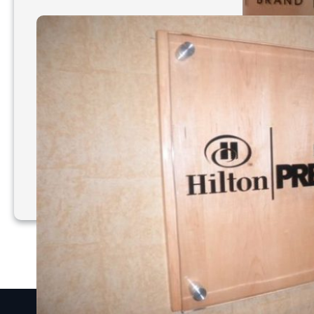
Mẫu bảng hiệu Mica 051
– 060
1
2
3
…
12
Trang sau
Quick Links