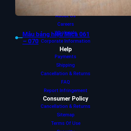
Contact Us
About Us
Careers
Wholesale
Mẫu bảng hiệu Mica 061
– 070
Corporate Information
Help
Payments
Shipping
Cancellation & Returns
FAQ
Report Infringement
Consumer Policy
Cancellation & Returns
Sitemap
Terms Of Use