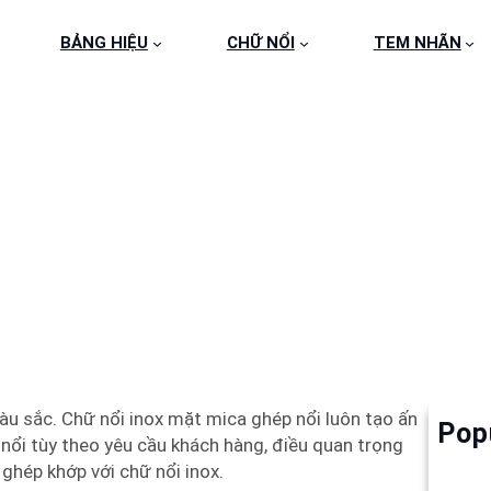
BẢNG HIỆU
CHỮ NỔI
TEM NHÃN
Ữ NỔI INOX GHÉP MI
àu sắc. Chữ nổi inox mặt mica ghép nổi luôn tạo ấn
Pop
Làm 
 nổi tùy theo yêu cầu khách hàng, điều quan trọng
6
ghép khớp với chữ nổi inox.