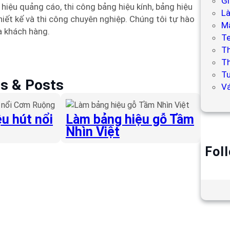
Gi
iệu quảng cáo, thi công bảng hiệu kính, bảng hiệu
L
hiết kế và thi công chuyên nghiệp. Chúng tôi tự hào
Mẫ
a khách hàng.
T
T
Th
Tư
es & Posts
V
u hút nổi
Làm bảng hiệu gỗ Tầm
Nhìn Việt
Fol