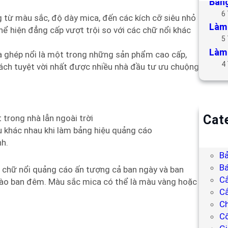
Bảng
6
 từ màu sắc, độ dày mica, đến các kích cỡ siêu nhỏ
Làm 
hể hiện đẳng cấp vượt trội so với các chữ nổi khác
5
Làm 
a ghép nổi là một trong những sản phẩm cao cấp,
4
ách tuyệt vời nhất được nhiều nhà đầu tư ưu chuộng
Cat
 trong nhà lẫn ngoài trời
ệu khác nhau khi làm bảng hiệu quảng cáo
B
nh.
Bả
Bả
Bá
 chữ nổi quảng cáo ấn tượng cả ban ngày và ban
C
vào ban đêm. Màu sắc mica có thể là màu vàng hoặc
Cắ
Ch
C