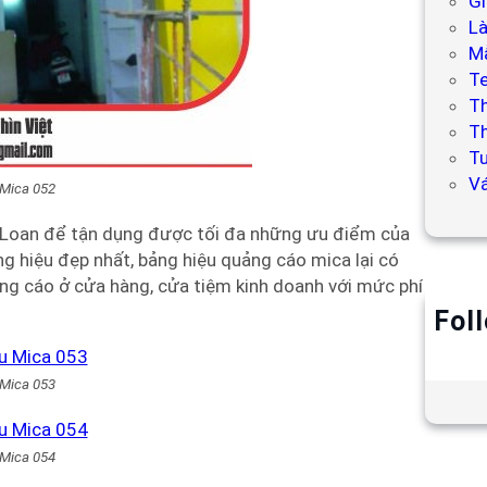
Gi
L
Mẫ
T
T
Th
Tư
V
 Mica 052
 Loan để tận dụng được tối đa những ưu điểm của
ng hiệu đẹp nhất, bảng hiệu quảng cáo mica lại có
ng cáo ở cửa hàng, cửa tiệm kinh doanh với mức phí
Fol
 Mica 053
 Mica 054