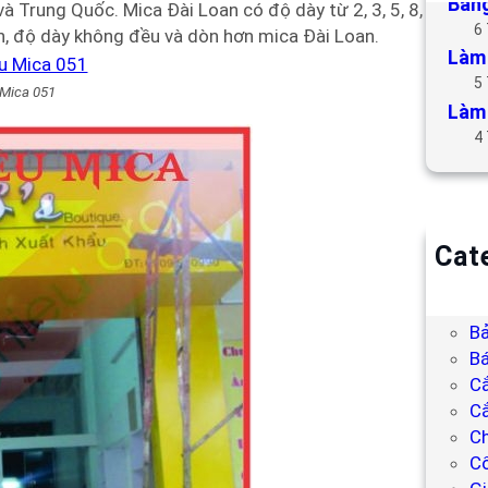
Bảng
à Trung Quốc. Mica Đài Loan có độ dày từ 2, 3, 5, 8,
6
, độ dày không đều và dòn hơn mica Đài Loan.
Làm 
5
 Mica 051
Làm 
4
Cat
B
Bả
Bả
Bá
C
Cắ
Ch
C