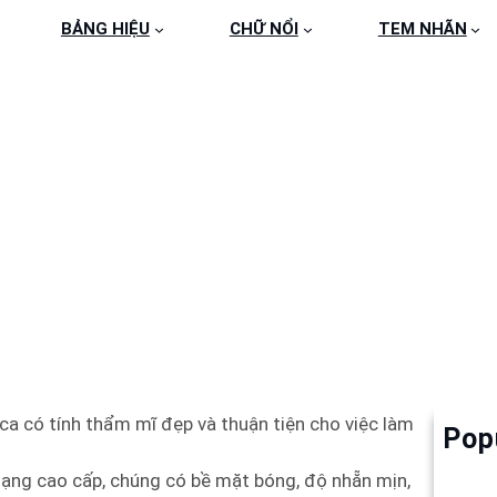
BẢNG HIỆU
CHỮ NỔI
TEM NHÃN
G HIỆU MICA 051 – 0
ica có tính thẩm mĩ đẹp và thuận tiện cho việc làm
Pop
Làm 
6
hạng cao cấp, chúng có bề mặt bóng, độ nhẵn mịn,