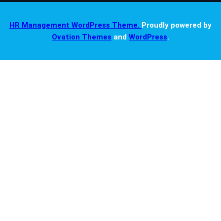
HR Management WordPress Theme.
Proudly powered by
Ovation Themes
and
WordPress
.