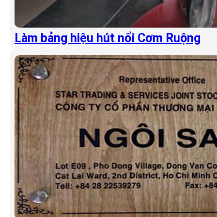
Làm bảng hiệu hút nổi Cơm Ruộng