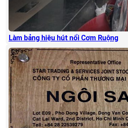
Làm bảng hiệu hút nổi Cơm Ruộng