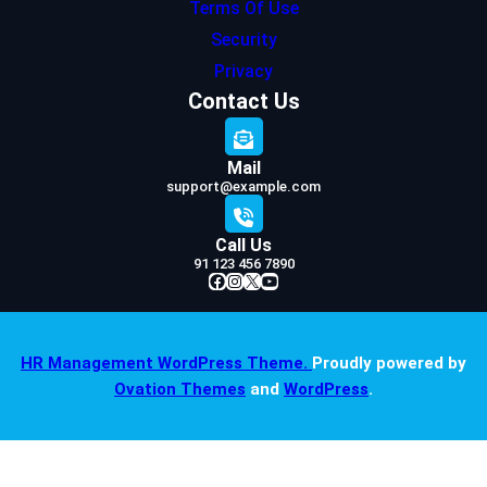
Terms Of Use
Security
Privacy
Contact Us
Mail
support@example.com
Call Us
91 123 456 7890
Facebook
Instagram
X
YouTube
HR Management WordPress Theme.
Proudly powered by
Ovation Themes
and
WordPress
.