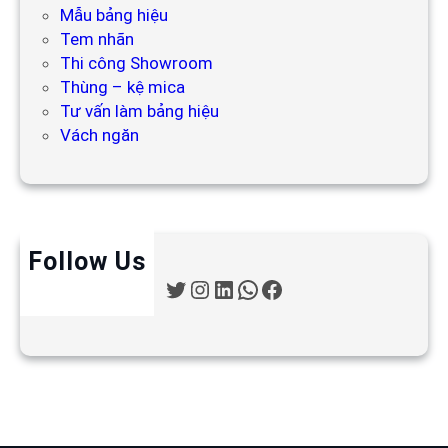
Mẫu bảng hiệu
Tem nhãn
Thi công Showroom
Thùng – kệ mica
Tư vấn làm bảng hiệu
Vách ngăn
Follow Us
T
I
L
W
F
w
n
i
h
a
i
s
n
a
c
t
t
k
t
e
t
a
e
s
b
e
g
d
A
o
r
r
I
p
o
a
n
p
k