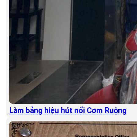
Làm bảng hiệu hút nổi Cơm Ruộng