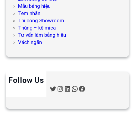
Mẫu bảng hiệu
Tem nhãn
Thi công Showroom
Thùng – kệ mica
Tư vấn làm bảng hiệu
Vách ngăn
Follow Us
T
I
L
W
F
w
n
i
h
a
i
s
n
a
c
t
t
k
t
e
t
a
e
s
b
e
g
d
A
o
r
r
I
p
o
a
n
p
k