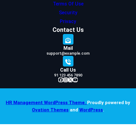
Terms Of Use
Security
Privacy
Contact Us
Mail
support@example.com
Call Us
91 123 456 7890
Facebook
Instagram
X
YouTube
HR Management WordPress Theme.
Proudly powered by
Ovation Themes
and
WordPress
.