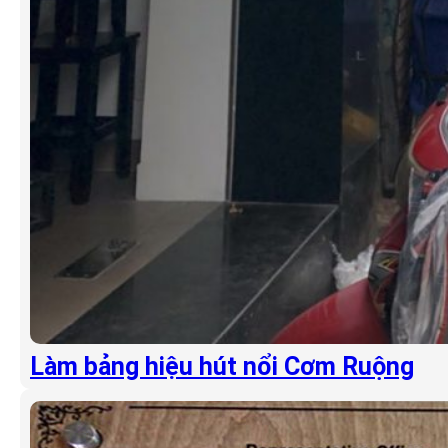
Làm bảng hiệu hút nổi Cơm Ruộng