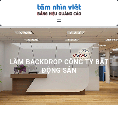
Chuyển
đến
phần
nội
dung
LÀM BACKDROP CÔNG TY BẤT
ĐỘNG SẢN