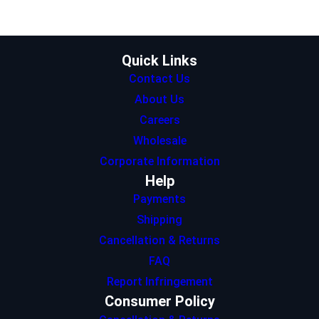
e
g
d
A
o
r
r
I
p
o
a
n
p
k
m
Quick Links
Contact Us
About Us
Careers
Wholesale
Corporate Information
Help
Payments
Shipping
Cancellation & Returns
FAQ
Report Infringement
Consumer Policy