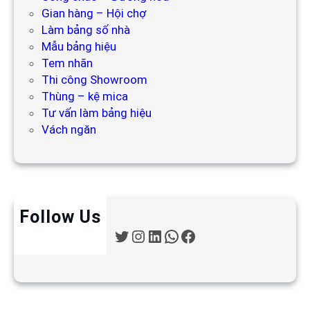
Gian hàng – Hội chợ
Làm bảng số nhà
Mẫu bảng hiệu
Tem nhãn
Thi công Showroom
Thùng – kệ mica
Tư vấn làm bảng hiệu
Vách ngăn
Follow Us
T
I
L
W
F
w
n
i
h
a
i
s
n
a
c
t
t
k
t
e
t
a
e
s
b