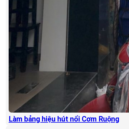
Làm bảng hiệu hút nổi Cơm Ruộng