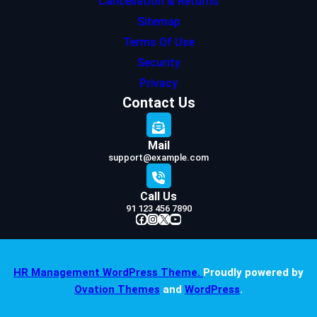
Cancellation & Returns
Sitemap
Terms Of Use
Security
Privacy
Contact Us
Mail
support@example.com
Call Us
91 123 456 7890
Facebook
Instagram
X
YouTube
HR Management WordPress Theme.
Proudly powered by
Ovation Themes
and
WordPress
.