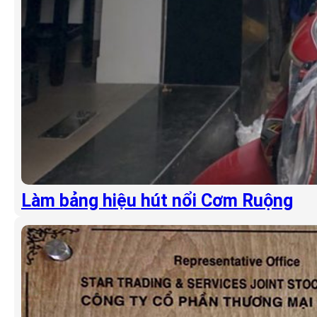
Làm bảng hiệu hút nổi Cơm Ruộng