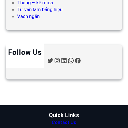
Thùng – kệ mica
Tư vấn làm bảng hiệu
Vách ngăn
Follow Us
T
I
L
W
F
w
n
i
h
a
i
s
n
a
c
t
t
k
t
e
t
a
e
s
b
e
g
d
A
o
r
r
I
p
o
a
n
p
k
m
Quick Links
Contact Us