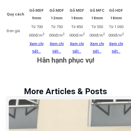
Gỗ MDF
Gỗ MDF
Gỗ MDF
Gỗ MFC
Gỗ HDF
Quy cách
9mm
12mm
18mm
18mm
18mm
Từ 700
Từ 750
Từ 850
Từ 550
Từ 1 050
Đơn giá
2
2
2
2
2
000đ/m
000đ/m
000đ/m
000đ/m
000đ/m
Xem chi
Xem chi
Xem chi
Xem chi
Xem chi
tiết…
tiết…
tiết…
tiết…
tiết…
Hân hạnh phục vụ!
More Articles & Posts