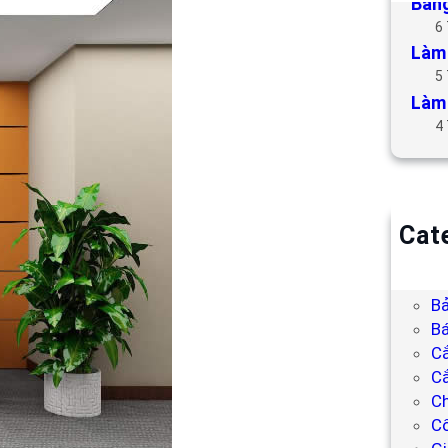
Bảng
6
Làm 
5
Làm 
4
Cat
B
Bả
Bả
Bá
C
Cắ
Ch
C