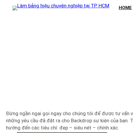
Chuyển
HOME
đến
phần
nội
dung
THIẾT KẾ BACKDRO
Đừng ngần ngại gọi ngay cho chúng tôi để được tư vấn v
những yêu cầu đã đặt ra cho Backdrop sự kiện của bạn. 
hướng đến các tiêu chí: đẹp – siêu nét – chính xác.