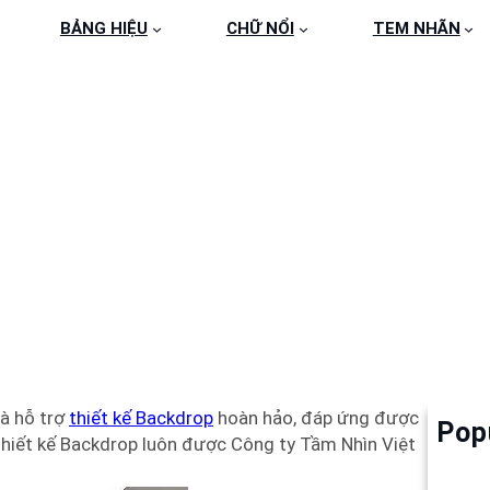
BẢNG HIỆU
CHỮ NỔI
TEM NHÃN
P CHẤT LƯỢNG VÀ CH
à hỗ trợ
thiết kế Backdrop
hoàn hảo, đáp ứng được
Pop
Làm 
Thiết kế Backdrop luôn được Công ty Tầm Nhìn Việt
6