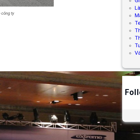
Gi
L
 công ty
Mẫ
T
T
Th
Tư
V
Fol