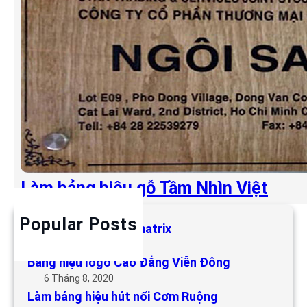
Làm bảng hiệu gỗ Tầm Nhìn Việt
Popular Posts
Làm bảng hiệu LED matrix
6 Tháng 5, 2019
Bảng hiệu logo Cao Đẳng Viễn Đông
6 Tháng 8, 2020
Làm bảng hiệu hút nổi Cơm Ruộng