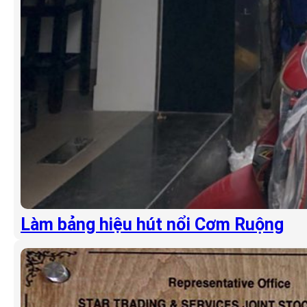
Làm bảng hiệu hút nổi Cơm Ruộng