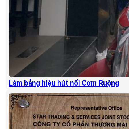
Làm bảng hiệu hút nổi Cơm Ruộng