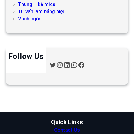
Thùng – kệ mica
Tư vấn làm bảng hiệu
Vách ngăn
Follow Us
T
I
L
W
F
w
n
i
h
a
i
s
n
a
c
t
t
k
t
e
t
a
e
s
b
e
g
d
A
o
r
r
I
p
o
a
n
p
k
m
Quick Links
Contact Us