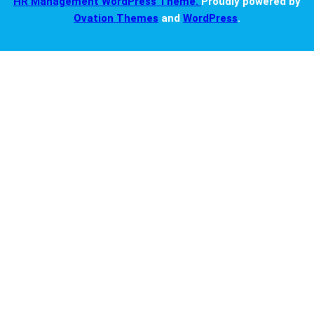
HR Management WordPress Theme.
Proudly powered by
Ovation Themes
and
WordPress
.