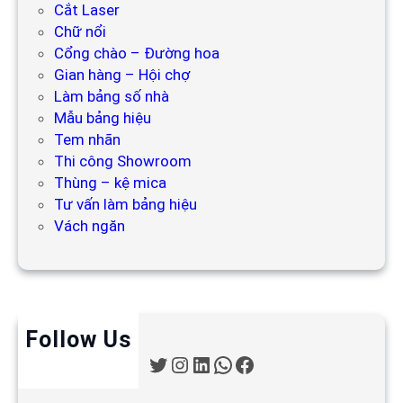
Cắt Laser
Chữ nổi
Cổng chào – Đường hoa
Gian hàng – Hội chợ
Làm bảng số nhà
Mẫu bảng hiệu
Tem nhãn
Thi công Showroom
Thùng – kệ mica
Tư vấn làm bảng hiệu
Vách ngăn
Follow Us
T
I
L
W
F
w
n
i
h
a