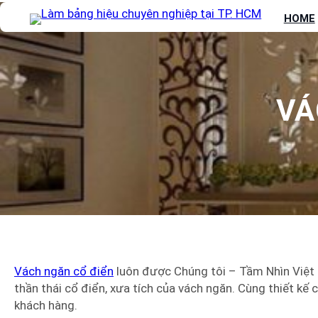
Chuyển
HOME
đến
phần
nội
dung
VÁ
Vách ngăn cổ điển
luôn được Chúng tôi – Tầm Nhìn Việt 
thần thái cổ điển, xưa tích của vách ngăn. Cùng thiết k
khách hàng.