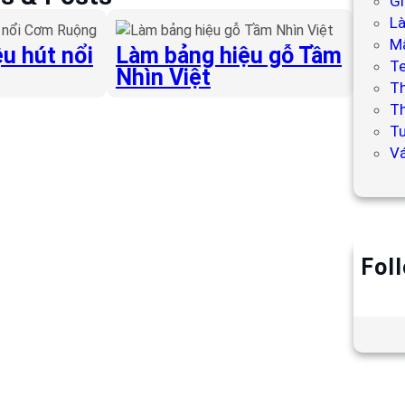
Gi
L
Mẫ
u hút nổi
Làm bảng hiệu gỗ Tầm
T
Nhìn Việt
T
Th
Tư
V
Fol