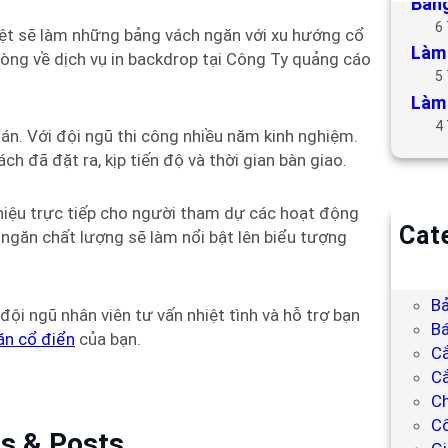
Bảng
6
Việt sẽ làm những bảng vách ngăn với xu hướng cổ
Làm 
lòng về dịch vụ in backdrop tại Công Ty quảng cáo
5
Làm 
4
án. Với đội ngũ thi công nhiều năm kinh nghiệm.
 đã đặt ra, kịp tiến độ và thời gian bàn giao.
hiệu trực tiếp cho người tham dự các hoạt động
Cat
 ngăn chất lượng sẽ làm nổi bật lên biểu tượng
B
Bả
Bả
i ngũ nhân viên tư vấn nhiệt tình và hỗ trợ bạn
Bá
ăn cổ điển
của bạn.
C
Cắ
Ch
C
es & Posts