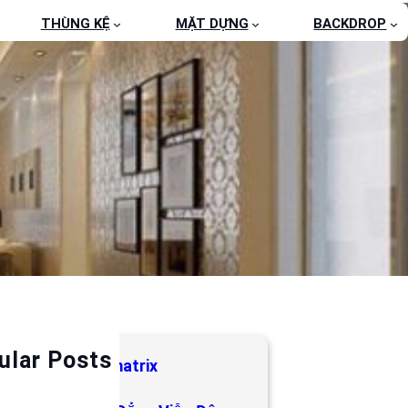
THÙNG KỆ
MẶT DỰNG
BACKDROP
ular Posts
bảng hiệu LED matrix
 Tháng 5, 2019