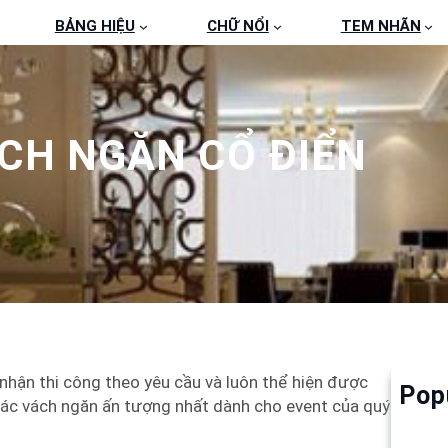
BẢNG HIỆU
CHỮ NỔI
TEM NHÃN
CH NGĂN CỔ ĐIỂN
nhận thi công theo yêu cầu và luôn thể hiện được
Pop
Làm 
ế các vách ngăn ấn tượng nhất dành cho event của quý
6