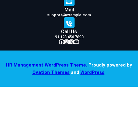
Mail
support@example.com
Call Us
91 123 456 7890
Facebook
Instagram
X
YouTube
HR Management WordPress Theme.
Proudly powered by
Ovation Themes
and
WordPress
.