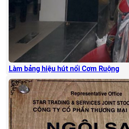
Làm bảng hiệu hút nổi Cơm Ruộng