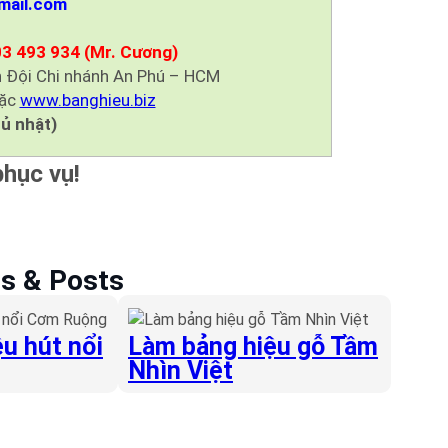
mail.com
03 493 934 (Mr. Cương)
 Đội Chi nhánh An Phú – HCM
ặc
www.banghieu.biz
ủ nhật)
hục vụ!
es & Posts
u hút nổi
Làm bảng hiệu gỗ Tầm
Nhìn Việt