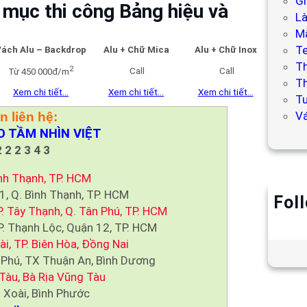
Gi
mục thi công Bảng hiệu và
L
Mẫ
T
ách Alu – Backdrop
Alu + Chữ Mica
Alu + Chữ Inox
T
2
Call
Call
Từ 450 000đ/m
Th
Xem chi tiết…
Xem chi tiết…
Xem chi tiết…
Tư
V
in liên hệ:
 TẦM NHÌN VIỆT
 2 2 3 4 3
ình Thạnh, TP. HCM
1, Q. Bình Thạnh, TP. HCM
Fol
 Tây Thạnh, Q. Tân Phú, TP. HCM
. Thạnh Lộc, Quận 12, TP. HCM
i, TP. Biên Hòa, Đồng Nai
Phú, TX Thuận An, Bình Dương
Tàu, Bà Rịa Vũng Tàu
 Xoài, Bình Phước