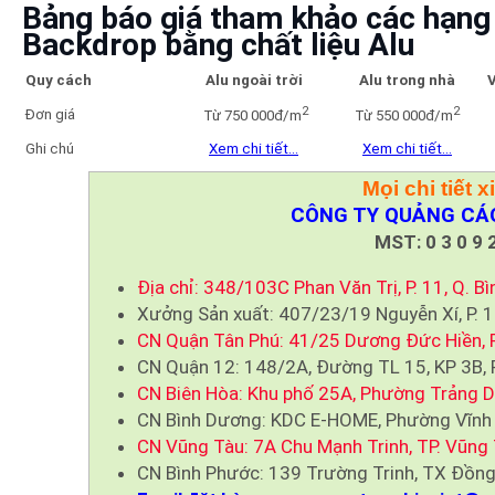
Bảng báo giá tham khảo các hạng 
Backdrop bằng chất liệu Alu
Quy cách
Alu ngoài trời
Alu trong nhà
V
2
2
Đơn giá
Từ 750 000đ/m
Từ 550 000đ/m
Ghi chú
Xem chi tiết…
Xem chi tiết…
Mọi chi tiết x
CÔNG TY QUẢNG CÁO
MST: 0 3 0 9 2
Địa chỉ: 348/103C Phan Văn Trị, P. 11, Q. B
Xưởng Sản xuất: 407/23/19 Nguyễn Xí, P. 1
CN Quận Tân Phú: 41/25 Dương Đức Hiền, P.
CN Quận 12: 148/2A, Đường TL 15, KP 3B, P
CN Biên Hòa: Khu phố 25A, Phường Trảng Dà
CN Bình Dương: KDC E-HOME, Phường Vĩnh 
CN Vũng Tàu: 7A Chu Mạnh Trinh, TP. Vũng 
CN Bình Phước: 139 Trường Trinh, TX Đồng