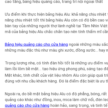
cao tầng, bảng hiệu quảng cáo, trang trí nội ngoại thất
Ưu điểm khi thực hiện bảng hiệu Alu: khả năng chịu nhiệt 
năng chịu nhiệt tốt thì bảng hiệu Alu còn có độ bền cao 
bàn tay của những người thợ lành nghề tại Tầm Nhìn Việ
mã của bảng hiệu Alu chắc chắn tạo nên tính thẩm mĩ cần
Bảng hiệu quảng cáo cho cửa hàng
ngoài những màu sắc 
những màu đặc thù như màu ghi xước, đồng xước… hay 
Trọng lượng nhẹ, có tính đàn hồi tốt là những ưu điểm vư
làm lồi lõm bề mặt… tạo hiệu ứng phong phú, sáng tạo để
Mặt khác, tính chất của vật liệu nhôm Alu còn giúp quá trì
đúng với nhu cầu khách hàng. Đó là điểm đặc biệt là ưu t
Ngoài ra, do bề mặt bảng hiệu Alu có độ phẳng, bóng, rất
quảng cáo khác như đồng, inox, mica làm chữ nổi, đèn le
quảng cáo cho cửa hàng
hoàn hảo, sang trọng, và tinh tế