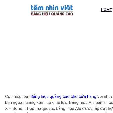
Chuyển
đến
HOME
phần
nội
dung
BẢNG HIỆU
Có nhiều loại
Bảng hiệu quảng cáo cho cửa hàng
với nhữn
bên ngoài, tráng kẽm, có chịu lực. Bảng hiệu Alu bắn sili
X – Bond. Theo maquette, bảng hiệu Alu được lắp đặt hợp 