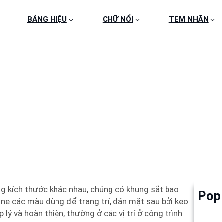
BẢNG HIỆU
CHỮ NỔI
TEM NHÃN
 QUẢNG CÁO CHO CỬA
g kích thước khác nhau, chúng có khung sắt bao
Pop
Làm 
cone các màu dùng để trang trí, dán mặt sau bởi keo
6
lý và hoàn thiện, thường ở các vị trí ở công trình