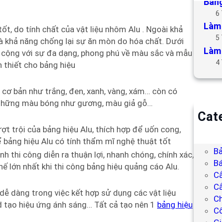
Bảng
6
Làm 
tốt, do tính chất của vật liệu nhôm Alu . Ngoài khả
5
và khả năng chống lại sự ăn mòn do hóa chất. Dưới
Làm 
t cộng với sự đa dạng, phong phú về màu sắc và mẫu
4
 thiết cho bảng hiệu
cơ bản như trắng, đen, xanh, vàng, xám… còn có
những màu bóng như gương, màu giả gỗ…
Cat
B
ợt trội của bảng hiệu Alu, thích hợp để uốn cong,
Bả
 bảng hiệu Alu có tính thẩm mĩ nghệ thuật tốt
Bả
nh thi công diễn ra thuận lợi, nhanh chóng, chính xác,
Bá
hế lớn nhất khi thi công bảng hiệu quảng cáo Alu.
C
Cắ
 dễ dàng trong việc kết hợp sử dụng các vật liệu
Ch
d tạo hiệu ứng ánh sáng… Tất cả tạo nên 1
bảng hiệu
C