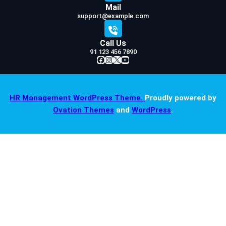
Mail
support@example.com
Call Us
91 123 456 7890
Facebook
Instagram
X
YouTube
HR Management WordPress Theme.
Proudly powered by
Ovation Themes
and
WordPress
.