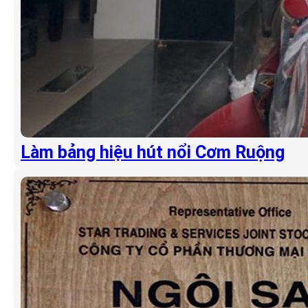
Làm bảng hiệu hút nổi Cơm Ruộng