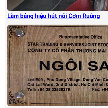
Làm bảng hiệu hút nổi Cơm Ruộng