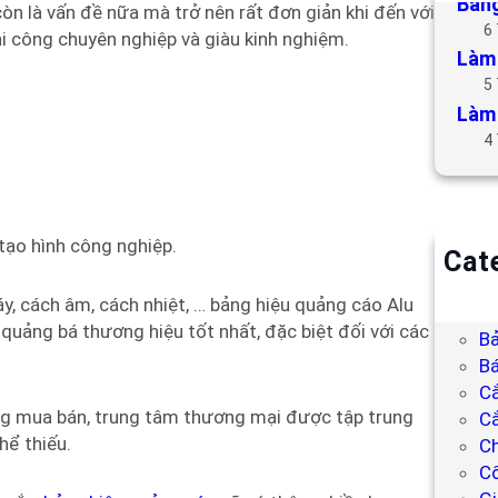
Bảng
òn là vấn đề nữa mà trở nên rất đơn giản khi đến với
6
hi công chuyên nghiệp và giàu kinh nghiệm.
Làm 
5
Làm 
4
 tạo hình công nghiệp.
Cat
B
, cách âm, cách nhiệt, … bảng hiệu quảng cáo Alu
Bả
uảng bá thương hiệu tốt nhất, đặc biệt đối với các
Bả
Bá
C
ng mua bán, trung tâm thương mại được tập trung
Cắ
hể thiếu.
Ch
C