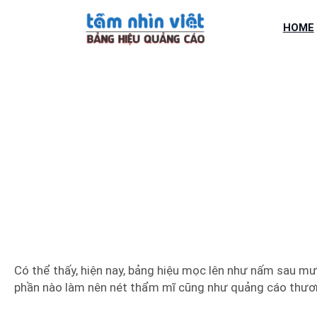
Chuyển
đến
HOME
phần
nội
dung
BẢNG H
Có thể thấy, hiện nay, bảng hiệu mọc lên như nấm sau m
phần nào làm nên nét thẩm mĩ cũng như quảng cáo thươn