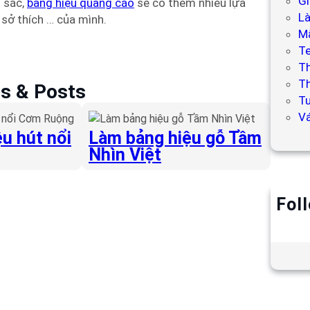
Gi
u sắc,
bảng hiệu quảng cáo
sẽ có thêm nhiều lựa
L
sở thích … của mình.
Mẫ
T
T
Th
es & Posts
Tư
V
u hút nổi
Làm bảng hiệu gỗ Tầm
Nhìn Việt
Fol