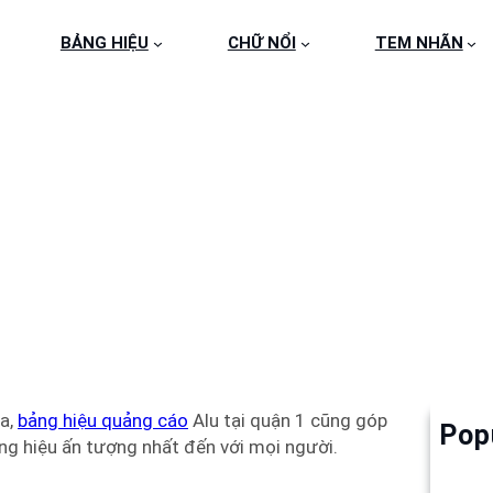
BẢNG HIỆU
CHỮ NỔI
TEM NHÃN
IỆU QUẢNG CÁO QUẬN
ưa,
bảng hiệu quảng cáo
Alu tại quận 1 cũng góp
Pop
Làm 
g hiệu ấn tượng nhất đến với mọi người.
6