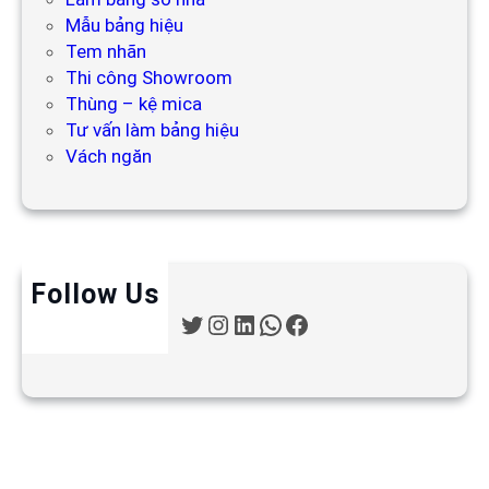
Mẫu bảng hiệu
Tem nhãn
Thi công Showroom
Thùng – kệ mica
Tư vấn làm bảng hiệu
Vách ngăn
Follow Us
T
I
L
W
F
w
n
i
h
a
i
s
n
a
c
t
t
k
t
e
t
a
e
s
b
e
g
d
A
o
r
r
I
p
o
a
n
p
k