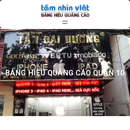
Chuyển
đến
phần
nội
dung
BẢNG HIỆU QUẢNG CÁO QUẬN 10