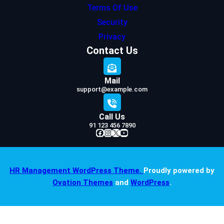
Terms Of Use
Security
Privacy
Contact Us
Mail
support@example.com
Call Us
91 123 456 7890
Facebook
Instagram
X
YouTube
HR Management WordPress Theme.
Proudly powered by
Ovation Themes
and
WordPress
.