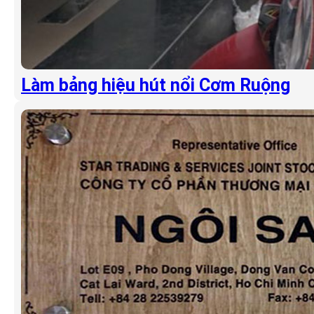
Làm bảng hiệu hút nổi Cơm Ruộng