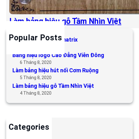
Làm bảng hiệu gỗ Tầm Nhìn Việt
Popular Posts
Làm bảng hiệu LED matrix
6 Tháng 5, 2019
Bảng hiệu logo Cao Đẳng Viễn Đông
6 Tháng 8, 2020
Làm bảng hiệu hút nổi Cơm Ruộng
5 Tháng 8, 2020
Làm bảng hiệu gỗ Tầm Nhìn Việt
4 Tháng 8, 2020
Categories
Backdrop