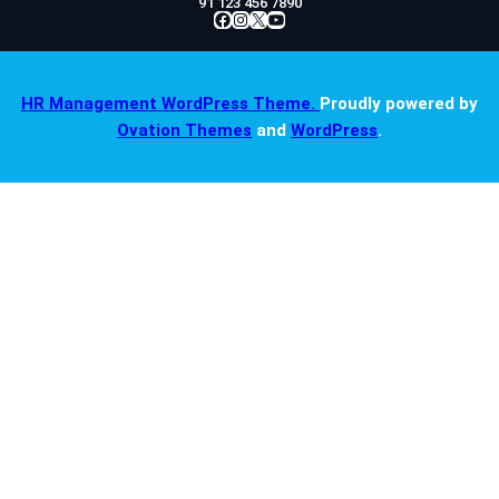
91 123 456 7890
Facebook
Instagram
X
YouTube
HR Management WordPress Theme.
Proudly powered by
Ovation Themes
and
WordPress
.