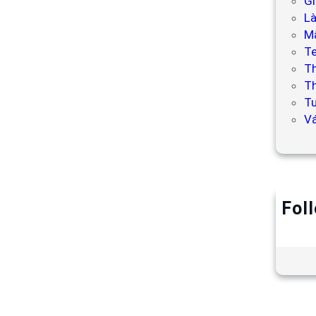
Gi
L
Mẫ
T
T
Th
Tư
V
Fol