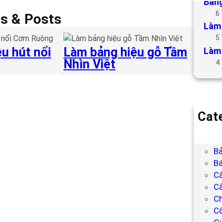
Bảng
6
es & Posts
Làm 
5
u hút nổi
Làm bảng hiệu gỗ Tầm
Làm 
Nhìn Việt
4
Cat
B
Bả
Bả
Bá
C
Cắ
Ch
C