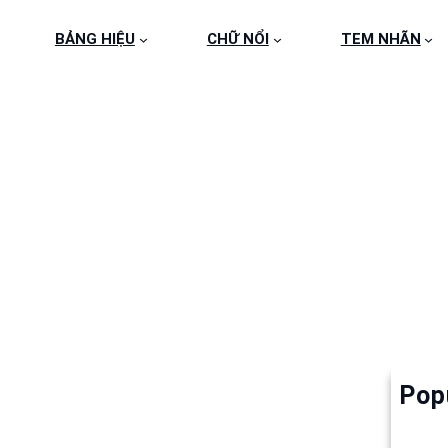
BẢNG HIỆU
CHỮ NỔI
TEM NHÃN
ALU Q3 2
Pop
Làm 
6