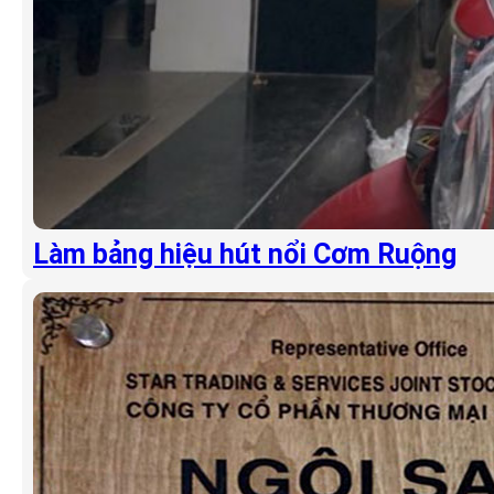
Làm bảng hiệu hút nổi Cơm Ruộng