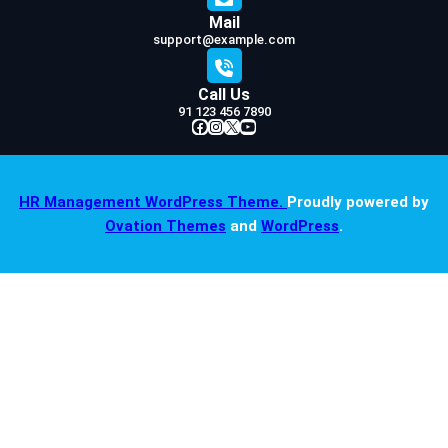
Mail
support@example.com
Call Us
91 123 456 7890
Facebook
Instagram
X
YouTube
HR Management WordPress Theme.
Proudly powered by
Ovation Themes
and
WordPress
.