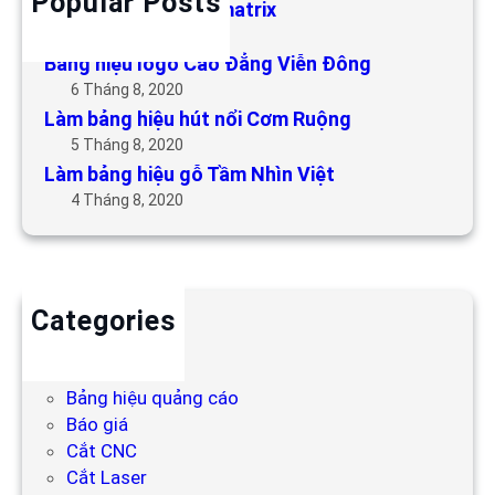
Popular Posts
Làm bảng hiệu LED matrix
6 Tháng 5, 2019
Bảng hiệu logo Cao Đẳng Viễn Đông
6 Tháng 8, 2020
Làm bảng hiệu hút nổi Cơm Ruộng
5 Tháng 8, 2020
Làm bảng hiệu gỗ Tầm Nhìn Việt
4 Tháng 8, 2020
Categories
Backdrop
Bảng hiệu
Bảng hiệu quảng cáo
Báo giá
Cắt CNC
Cắt Laser