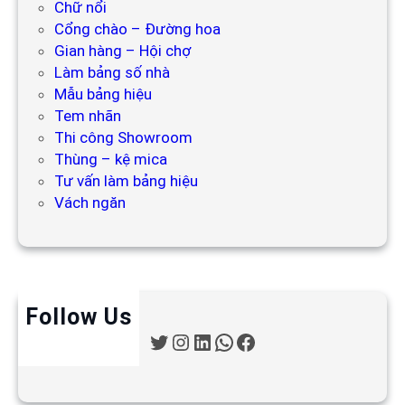
Chữ nổi
Cổng chào – Đường hoa
Gian hàng – Hội chợ
Làm bảng số nhà
Mẫu bảng hiệu
Tem nhãn
Thi công Showroom
Thùng – kệ mica
Tư vấn làm bảng hiệu
Vách ngăn
Follow Us
T
I
L
W
F
w
n
i
h
a
i
s
n
a
c
t
t
k
t
e