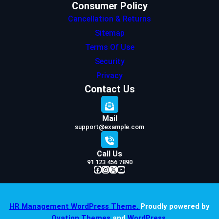
Consumer Policy
Cancellation & Returns
Sitemap
Terms Of Use
Security
Privacy
Contact Us
Mail
support@example.com
Call Us
91 123 456 7890
Facebook
Instagram
X
YouTube
HR Management WordPress Theme.
Proudly powered by
Ovation Themes
and
WordPress
.