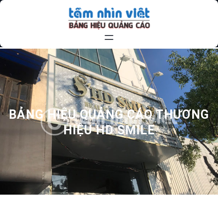
Chuyển
đến
phần
nội
dung
BẢNG HIỆU QUẢNG CÁO THƯƠNG
HIỆU HD SMILE