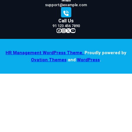
support@example.com
Call Us
91 123 456 7890
Facebook
Instagram
X
YouTube
HR Management WordPress Theme.
Proudly powered by
Ovation Themes
and
WordPress
.