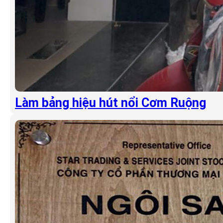
Làm bảng hiệu hút nổi Cơm Ruộng