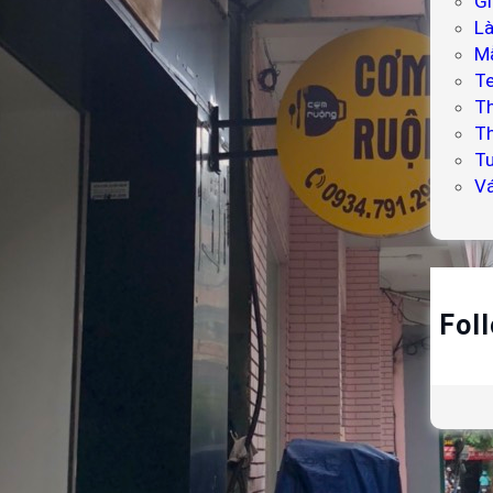
Gi
L
Mẫ
T
T
Th
Tư
V
Fol