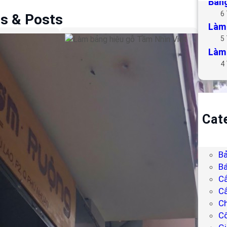
Bảng
6
es & Posts
Làm 
5
Làm bảng hiệu gỗ Tầm
Làm 
Nhìn Việt
4
Cat
B
Bả
Bả
Bá
C
Cắ
Ch
C