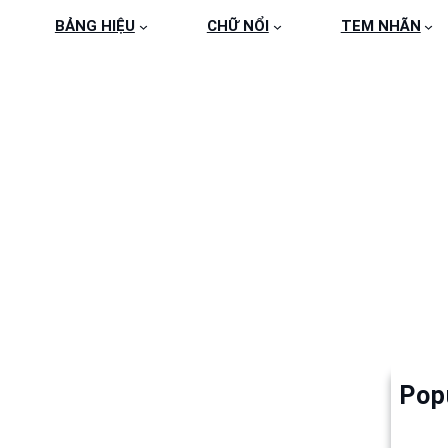
BẢNG HIỆU
CHỮ NỔI
TEM NHÃN
87E8A055502E70285B
E
Pop
Làm 
6